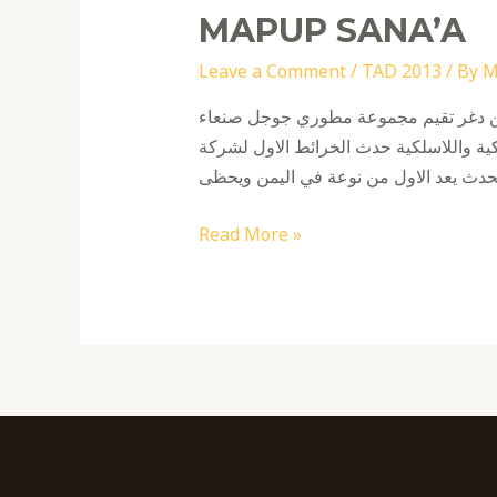
MAPUP SANA’A
Leave a Comment
/
TAD 2013
/ By
M
 جوجل صنعاءGDG Sanaa وبالتعاون مع المؤسسة العامة للاتصالات
لكية حدث الخرائط الاول لشركة Google في الجمهورية اليمنية MapUp Sanaa والذي اقيم يوم السبت الموافق 16/11/2013 في مدينة
MapUp
Read More »
Sana’a