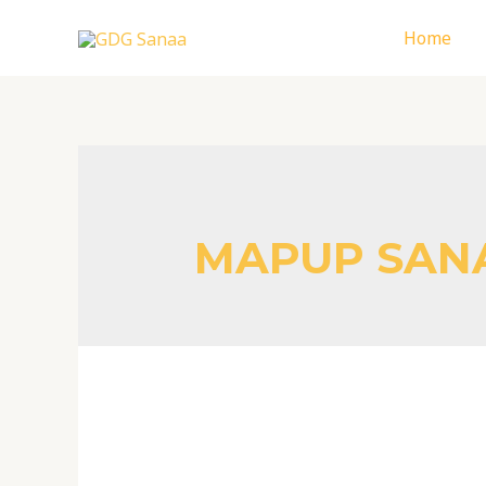
Skip
Home
to
content
MAPUP SAN