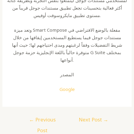
لمستخدمي مستندات جوجل ليتمتعوا بنفس التجربة وبطريقة كتابة
أكثر فعالية بتحسينات تجعل تطبيق مستندات جوجل قريباً من
مستوى تطبيق مايكروسوفت أوفيس.
وتعد ميزة Smart Compose مفعلة بالوضع الافتراضي في
مستندات جوجل فيما يستطيع المستخدمين إيقافها من خلال
شريط التفضيلات وفقاً لرغبتهم ومدى احتياجهم لها؛ حيث أنها
متوفرة حالياً باللغة الإنجليزية حزمة جوجل G Suite بمختلف
أنواعها.
المصدر
Google
Post
←
Previous
Next Post
→
navigation
Post