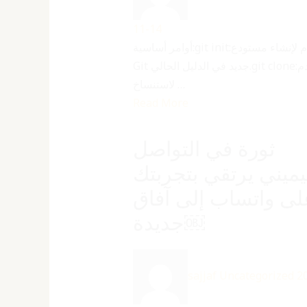
11-14
أوامر أساسية:git init:يستخدم لإنشاء مستودع
Git جديد في الدليل الحالي.git clone:يستخدم
لاستنساخ …
Read More
ثورة في التواصل
ميني يرتقي بتجربتك
لى واتساب إلى آفاق
جديدة￼
sajjaf
Uncategorized
2