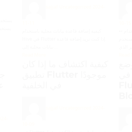
sajjaf
Uncategorized
2024-
11-11
10-15
↢ ماذ يعني تصميم واجهه الاستخدام UI تصميم
كيفية إضافة قاعدة بيانات محلية باستخدام
ملية إنشاء الشكل
Hive في Flutter إذا كنت تريد إضافة قاعدة
بيانات محلية إلى …
Read More
Read
وضع
كيفية اكتشاف ما إذا كان
 في
تطبيق Flutter موجودًا
جي
ستخدام
في الخلفية
ع
Bl
sajjaf
Uncategorized
2024-
024-
10-09
في Flutter، توجد طرق متعددة للكشف عما