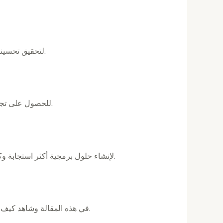
تعلم فن استخدام تأثيرات العرض في Jetpack Compose لتحقيق تحسينات مرئية جذابة في واجهة مستخدم التطبيق الخاص بك.
اكتشف كيفية دمج منتقي التاريخ الأصلي في تطبيق Jetpack Compose للحصول على تجربة اختيار تاريخ سلسة وسهلة الاستخدام.
استكشف مفهوم البرمجة التفاعلية الوظيفية (FRP) في هذه المقالة الإعلامية. تعرف على كيفية تطبيق FRP لإنشاء حلول برمجية أكثر استجابة وكفاءة.
استكشف فوائد الأسماء المستعارة لنوع Kotlin في هذه المقالة وشاهد كيف يمكنها تحسين إمكانية قراءة التعليمات البرمجية وإمكانية صيانتها.