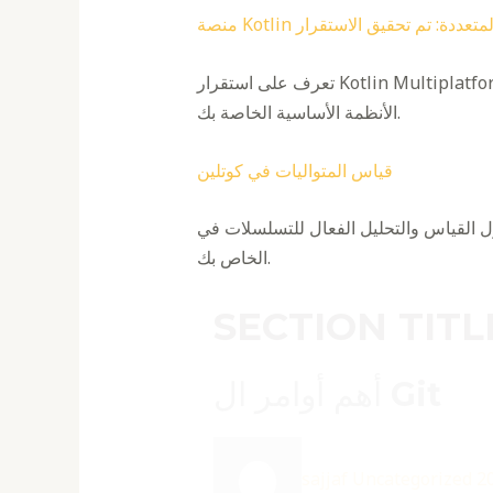
صة Kotlin المتعددة: تم تحقيق الاستقرار
تعرف على استقرار Kotlin Multiplatform في هذا المنشور. اكتشف فوائد وإمكانيات استخدام Kotlin Multiplatform لتلبية احتياجات التطوير عبر
الأنظمة الأساسية الخاصة بك.
قياس المتواليات في كوتلين
سلسلات في Kotlin من خلال منشور المدونة المفيد هذا. تعلم تقنيات تقييم وتحسين أداء كود Kotlin
الخاص بك.
SECTION TITL
أهم أوامر ال Git
sajjaf
Uncategorized
2