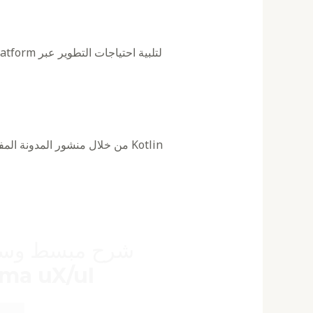
شرح مبسط وسر
gma uX/uI