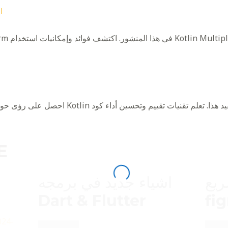
من
احصل على رؤى حول القياس والتحليل الفعال للت
E
يع
اشياء جديد في برمجه
Dart & Flutter
fi
024-